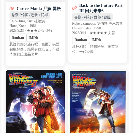
Back to the Future Part
Corpse Mania 尸妖 屍妖
III 回到未来3
悬疑 / 惊悚 / 恐怖 / 犯罪
喜剧 / 科幻 / 西部 / 冒险
Chih-Hung Kuei 桂治洪
Robert Zemeckis 罗伯特·泽米吉斯
Hong Kong · 1981
United States · 1990
2023/3/23 · ★★★☆☆ 还行
2023/3/11 · ★★★★★ 力荐
Douban
IMDb
Douban
IMDb
悬疑的部分还行吧，画面开头面
环环相扣、精彩纷呈、细节到
包虫好多，结尾有些仓促，不过
位、一代经典
毕竟邵氏出品老片