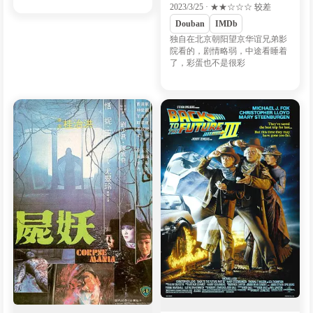
2023/3/25 · ★★☆☆☆ 较差
Douban
IMDb
独自在北京朝阳望京华谊兄弟影
院看的，剧情略弱，中途看睡着
了，彩蛋也不是很彩