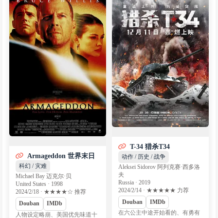
T-34 猎杀T34
Armageddon 世界末日
动作 / 历史 / 战争
科幻 / 灾难
Aleksei Sidorov 阿列克赛·西多洛
夫
Michael Bay 迈克尔·贝
Russia · 2019
United States · 1998
2024/2/14 · ★★★★★ 力荐
2024/2/18 · ★★★★☆ 推荐
Douban
IMDb
Douban
IMDb
在六公主中途开始看的、有勇有
人物设定略崩、美国优先味道十