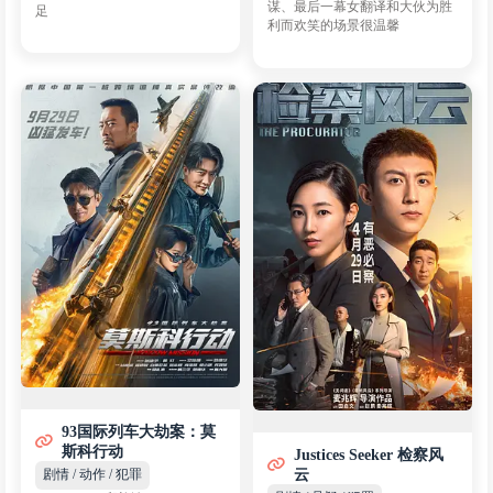
谋、最后一幕女翻译和大伙为胜
足
利而欢笑的场景很温馨
93国际列车大劫案：莫
斯科行动
Justices Seeker 检察风
云
剧情 / 动作 / 犯罪