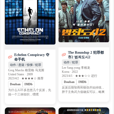
The Roundup 2 犯罪都
Echelon Conspiracy 夺
市2 범죄도시2
命手机
动作 / 犯罪
动作 / 悬疑 / 惊悚 / 犯罪
Lee Sang-yong 李相龙
Greg Marcks 格雷格·马克斯
Korea · 2022
United States · 2009
2023/4/1 · ★★★☆☆ 还行
2023/4/2 · ★★★★☆ 推荐
Douban
IMDb
Douban
IMDb
反派后期智商和狠劲开始掉线，
为什么AI不多忽悠几个反派，先
胖子主角武力值确实可以，略爽
搞一个三体组织，嘿嘿