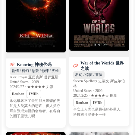
War of the Worlds 世界
Knowing 神秘代码
之战
剧情 / 科幻 / 悬疑 / 惊悚 / 灾难
科幻 / 惊悚 / 冒险
Alex Proyas 亚历克斯·普罗亚斯
Steven Spielberg 史蒂文·斯皮尔伯
United States · 2009
格
2024/2/27 · ★★★★★ 力荐
United States · 2005
Douban
IMDb
2024/2/25 · ★★★★☆ 推荐
永远破坏不了最初那只蝴蝶的先
Douban
IMDb
知是人类莫大的悲哀、但人类亦
事实上人类也是最强的外星人、
可自强成为新的创造者、在各自
科技树可能并不一样
的圈子里玩儿呗