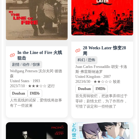
28 Weeks Later 惊变28
In the Line of Fire 火线
周
狙击
科幻 / 恐怖
剧情 / 动作 / 惊悚
Juan Carlos Fresnadillo 胡安·卡洛
Wolfgang Petersen 沃尔夫冈·彼德
斯·弗雷斯纳迪罗
森
United Kingdom · 2007
United States · 1993
2023/6/30 · ★★☆☆☆ 较差
2023/7/10 · ★★★☆☆ 还行
Douban
IMDb
Douban
IMDb
首先剪辑较烂，把故事弄得过于
人性底线的试探，爱情线将故事
零碎；剧情太烂，为了作而作，
有了一些波澜
可惜了设定和一些特效了