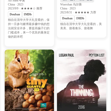
Ao Shen 申奥
China · 2023
Wuershan 乌尔善
2023/9/9 · ★★★★☆ 推荐
China · 2023
2023/8/31 · ★★★★★ 力荐
Douban
IMDb
Douban
IMDb
独自在清华大学大礼堂看的，保
独自在清华大学大礼堂看的，美
持一旦参与赌博最多赚中钱的想
美美、接着奏乐、接着舞
法就安全许多，要提高骗子们的
门槛成本，来一个优良的量身定
做的剧本吧