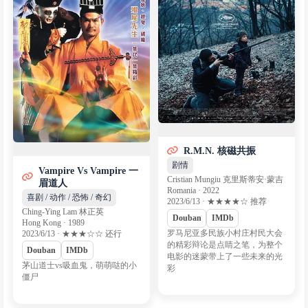
R.M.N. 核磁共振
剧情
Vampire Vs Vampire 一
Cristian Mungiu 克里斯蒂安·蒙吉
眉道人
Romania · 2022
喜剧 / 动作 / 恐怖 / 奇幻
2023/6/13 · ★★★★☆ 推荐
Ching-Ying Lam 林正英
Douban
IMDb
Hong Kong · 1989
罗马尼亚多民族小村庄村民大会
2023/6/13 · ★★★☆☆ 还行
的精彩辩论是点睛之笔，为整个
Douban
IMDb
电影的迷蒙带上了一些未来的光
茅山道士vs吸血鬼，萌萌哒的小
彩
僵尸