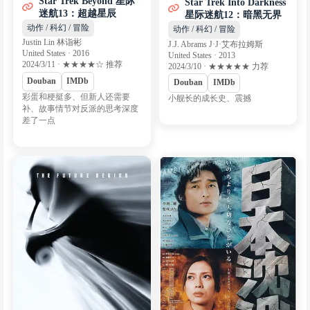
Star Trek Beyond 星际
Star Trek Into Darkness
迷航13：超越星辰
星际迷航12：暗黑无界
动作 / 科幻 / 冒险
动作 / 科幻 / 冒险
Justin Lin 林诣彬
J.J. Abrams J·J·艾布拉姆斯
United States · 2016
United States · 2013
2024/3/11 · ★★★★☆ 推荐
2024/3/10 · ★★★★★ 力荐
Douban
IMDb
Douban
IMDb
彩蛋和梗挺多、但新人还需要
小舰长的成长史、震撼
补、故事情节对反派的思考深度
差了一点