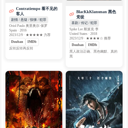
Contratiempo 看不见的
BlacKkKlansman 黑色
客人
党徒
剧情 / 悬疑 / 惊悚 / 犯罪
喜剧 / 传记 / 犯罪
Oriol Paulo 奥里奥尔·保罗
Spike Lee 斯派克·李
Spain · 2016
United States · 2018
2023/12/9 · ★★★★★ 力荐
2023/12/9 · ★★★★☆ 推荐
Douban
IMDb
Douban
IMDb
反转反转再反转
黑人政治正确、黑色幽默、真的
黑