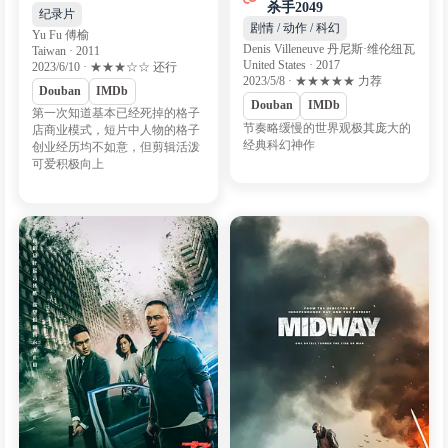
杀手2049
纪录片
剧情 / 动作 / 科幻
Yu Fu 傅榆
Denis Villeneuve 丹尼斯·维伦纽瓦
Taiwan · 2011
United States · 2017
2023/6/10 · ★★★☆☆ 还行
2023/5/8 · ★★★★★ 力荐
Douban
IMDb
Douban
IMDb
第一次知道基本已经死掉的格子
节奏略缓慢的世界观极其庞大的
店商业模式，短片中人物的格子
经典科幻神作
创业经历均不如意，但剪辑活泼
可爱积极向上