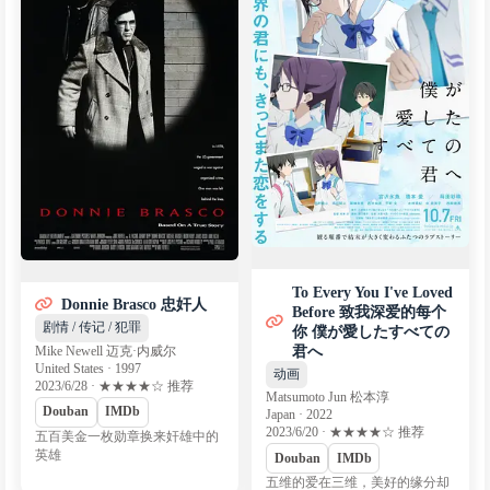
To Every You I've Loved
Donnie Brasco 忠奸人
Before 致我深爱的每个
剧情 / 传记 / 犯罪
你 僕が愛したすべての
君へ
Mike Newell 迈克·内威尔
United States · 1997
动画
2023/6/28 · ★★★★☆ 推荐
Matsumoto Jun 松本淳
Douban
IMDb
Japan · 2022
2023/6/20 · ★★★★☆ 推荐
五百美金一枚勋章换来奸雄中的
英雄
Douban
IMDb
五维的爱在三维，美好的缘分却