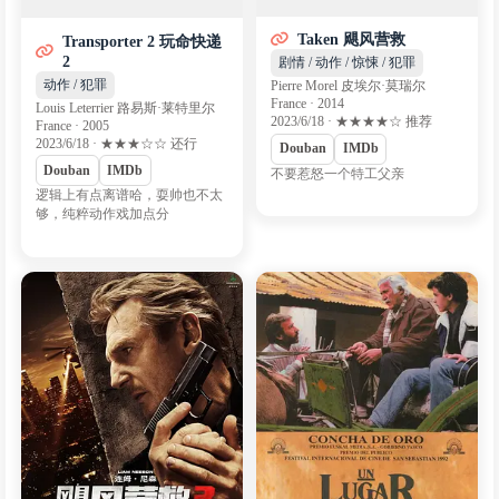
Taken 飓风营救
Transporter 2 玩命快递
2
剧情 / 动作 / 惊悚 / 犯罪
动作 / 犯罪
Pierre Morel 皮埃尔·莫瑞尔
France · 2014
Louis Leterrier 路易斯·莱特里尔
2023/6/18 · ★★★★☆ 推荐
France · 2005
2023/6/18 · ★★★☆☆ 还行
Douban
IMDb
Douban
IMDb
不要惹怒一个特工父亲
逻辑上有点离谱哈，耍帅也不太
够，纯粹动作戏加点分