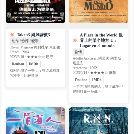
Taken3 飓风营救3
A Place in the World 世
界上的某个地方 Un
动作 / 惊悚 / 犯罪
Lugar en el mundo
Olivier Megaton 奥利维尔·米加顿
France · 2014
剧情
2023/6/18 · ★★★☆☆ 还行
Adolfo Aristarain 阿道夫·阿里斯
塔里安
Douban
IMDb
Argentina · 1992
戏剧性弱了一些，没有造成有趣
2023/6/14 · ★★★★☆ 推荐
的冲突，比较遗憾
Douban
IMDb
一群充满理想的人，输了战争但
仍想打赢一场战斗