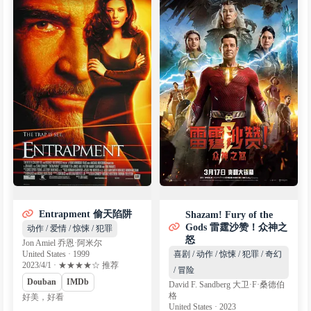
Entrapment 偷天陷阱
Shazam! Fury of the
Gods 雷霆沙赞！众神之
动作 / 爱情 / 惊悚 / 犯罪
怒
Jon Amiel 乔恩·阿米尔
United States · 1999
喜剧 / 动作 / 惊悚 / 犯罪 / 奇幻
2023/4/1 · ★★★★☆ 推荐
/ 冒险
Douban
IMDb
David F. Sandberg 大卫·F·桑德伯
格
好美，好看
United States · 2023