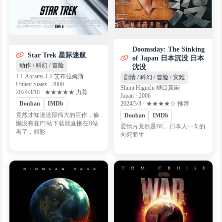
Doomsday: The Sinking
Star Trek 星际迷航
of Japan 日本沉没 日本
动作 / 科幻 / 冒险
沈没
J.J. Abrams J·J·艾布拉姆斯
剧情 / 科幻 / 冒险 / 灾难
United States · 2009
Shinji Higuchi 樋口真嗣
2024/3/10 · ★★★★★ 力荐
Japan · 2006
2024/3/3 · ★★★★☆ 推荐
Douban
IMDb
竟然才知道这部伟大的巨作，偷
Douban
IMDb
懒没有在PT站下载就直接在B站
爱情片竟然是BE、日本人一向的
看了，精彩
向死而生