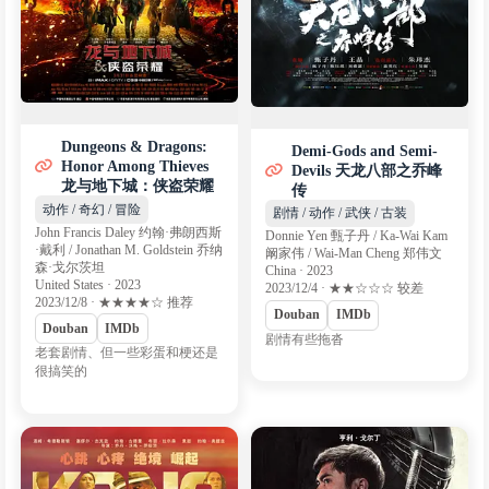
Dungeons & Dragons:
Demi-Gods and Semi-
Honor Among Thieves
Devils 天龙八部之乔峰
龙与地下城：侠盗荣耀
传
动作 / 奇幻 / 冒险
剧情 / 动作 / 武侠 / 古装
John Francis Daley 约翰·弗朗西斯
Donnie Yen 甄子丹 / Ka-Wai Kam
·戴利 / Jonathan M. Goldstein 乔纳
阚家伟 / Wai-Man Cheng 郑伟文
森·戈尔茨坦
China · 2023
United States · 2023
2023/12/4 · ★★☆☆☆ 较差
2023/12/8 · ★★★★☆ 推荐
Douban
IMDb
Douban
IMDb
剧情有些拖沓
老套剧情、但一些彩蛋和梗还是
很搞笑的