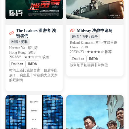
The Leakers 泄密者 洩
Midway 决战中途岛
密者們
剧情 / 历史 / 战争
剧情 / 犯罪
Roland Emmerich 罗兰·艾默里奇
China · 2019
Herman Yau 邱礼涛
2023/4/23 · ★★★★☆ 推荐
Hong Kong · 2018
2023/5/6 · ★★☆☆☆ 较差
Douban
IMDb
Douban
IMDb
战争细节刻画得非常到位
时间上还比较预言家，但后半段
崩了，狗血且非常崩的大义灭亲
的烂剧情