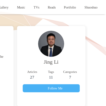
allery
Music
TVs
Reads
Portfolio
Shuoshuo
the
Jing Li
Articles
Tags
Categories
27
11
7
Follow Me