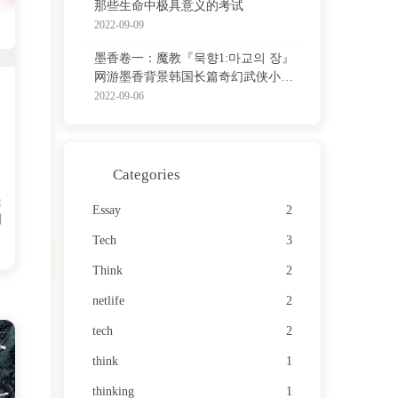
那些生命中极具意义的考试
2022-09-09
墨香卷一：魔教『묵향1:마교의 장』
网游墨香背景韩国长篇奇幻武侠小说
非官方中译版
2022-09-06
5
Categories
非
Essay
2
刻
Tech
3
Think
2
netlife
2
tech
2
think
1
thinking
1