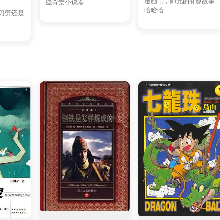
漫画书，师兄的有趣故事
些背景小说看
哈哈哈
刀劈还是