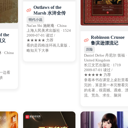
Outlaws of the
Marsh 水浒全传
明代小说
Nai'an Shi 施耐庵 · China
上海人民美术出版社 · 1524
f the
2009-07-01 读过 /
Robinson Crusoe
演义
★★★★★ 力荐
鲁滨逊漂流记
看的是四格连环画儿童版，
历险
略知天下大事
 · China
Daniel Defoe 丹尼尔·笛福 ·
United Kingdom
长江文艺出版社 · 1719
2009-07-01 读过 /
一边看
★★★★★ 力荐
轶
拿着本书在课堂上桌肚里
完的，算是第一本完整看
的名著，很震撼。遇难、
流、荒岛、求生、脑洞