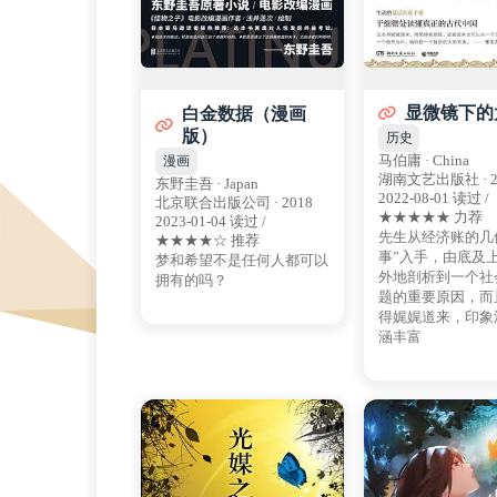
显微镜下的
白金数据（漫画
版）
历史
马伯庸 · China
漫画
湖南文艺出版社 · 2
东野圭吾 · Japan
2022-08-01 读过 /
北京联合出版公司 · 2018
★★★★★ 力荐
2023-01-04 读过 /
先生从经济账的几
★★★★☆ 推荐
事”入手，由底及
梦和希望不是任何人都可以
外地剖析到一个社
拥有的吗？
题的重要原因，而
得娓娓道来，印象
涵丰富