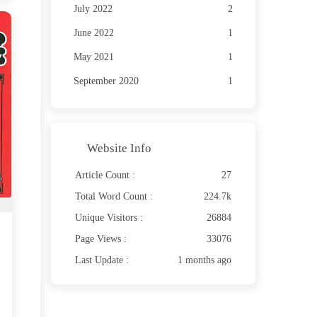
July 2022
2
June 2022
1
May 2021
1
September 2020
1
Website Info
Article Count :
27
Total Word Count :
224.7k
Unique Visitors :
26884
Page Views :
33076
Last Update :
1 months ago
3