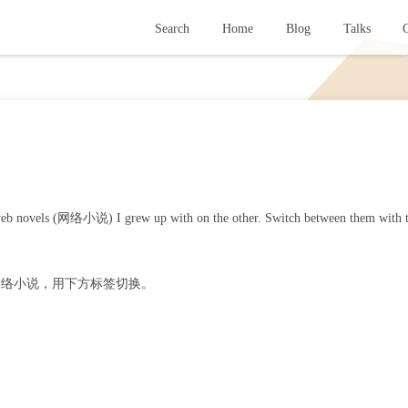
Search
Home
Blog
Talks
G
 web novels (网络小说) I grew up with on the other. Switch between them with 
网络小说，用下方标签切换。