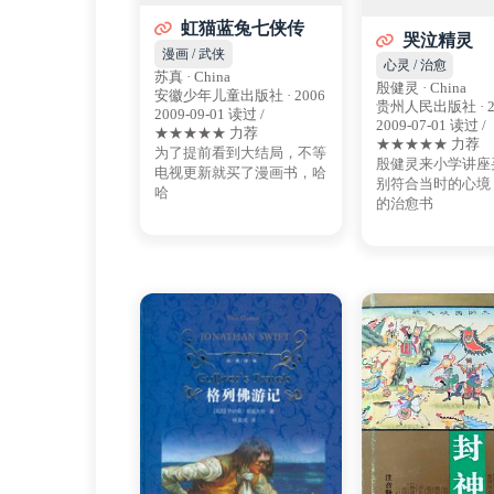
虹猫蓝兔七侠传
哭泣精灵
漫画 / 武侠
心灵 / 治愈
苏真 · China
殷健灵 · China
安徽少年儿童出版社 · 2006
贵州人民出版社 · 2
2009-09-01 读过 /
2009-07-01 读过 /
★★★★★ 力荐
★★★★★ 力荐
为了提前看到大结局，不等
殷健灵来小学讲座
电视更新就买了漫画书，哈
别符合当时的心境
哈
的治愈书