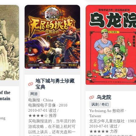
地下城与勇士珍藏
宝典
f the
网游
乌龙院
ntain
电脑报 · China
讽刺 / 奇幻
电脑报电子音像 · 2010
2010-07-01 读过 /
Yu-hsiang Ao 敖幼祥 ·
★★★★☆ 推荐
Taiwan
ong
北京少年儿童出版社 · 198
买电脑报送的，当年流行的
2010-07-01 读过 /
游戏攻略，在不能上机时可
★★★★★ 力荐
以纸上谈兵，还有光盘和一