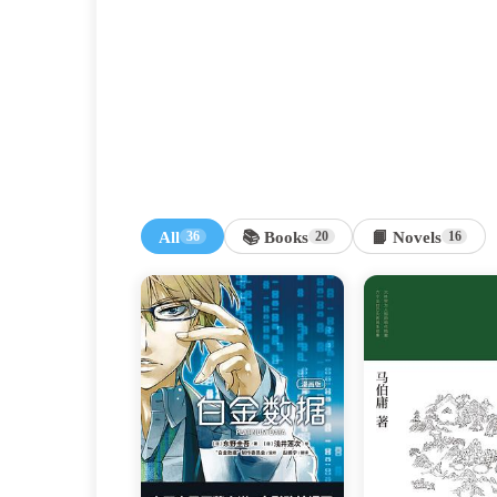
All
📚 Books
📙 Novels
36
20
16