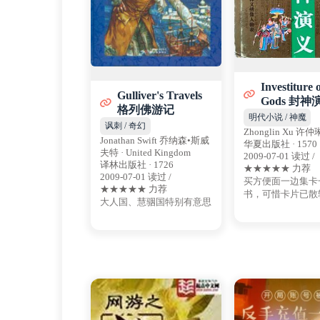
Investiture o
Gulliver's Travels
Gods 封神
格列佛游记
明代小说 / 神魔
讽刺 / 奇幻
Zhonglin Xu 许仲琳
Jonathan Swift 乔纳森•斯威
华夏出版社 · 1570
夫特 · United Kingdom
2009-07-01 读过 /
译林出版社 · 1726
★★★★★ 力荐
2009-07-01 读过 /
买方便面一边集卡
★★★★★ 力荐
书，可惜卡片已散
大人国、慧骃国特别有意思