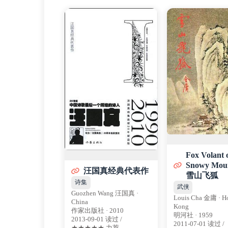
Fox Volant o
Snowy Mou
汪国真经典代表作
雪山飞狐
诗集
武侠
Guozhen Wang 汪国真 ·
Louis Cha 金庸 · H
China
Kong
作家出版社 · 2010
明河社 · 1959
2013-09-01 读过 /
2011-07-01 读过 /
★★★★★ 力荐