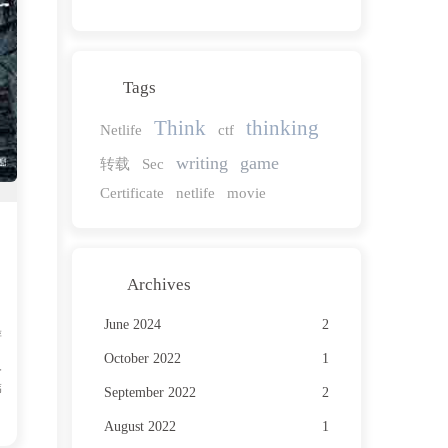
Tags
Think
thinking
Netlife
ctf
writing
game
转载
Sec
Certificate
netlife
movie
Archives
June 2024
2
游
，
October 2022
1
分
韩
September 2022
2
August 2022
1