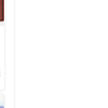
看
完
漂