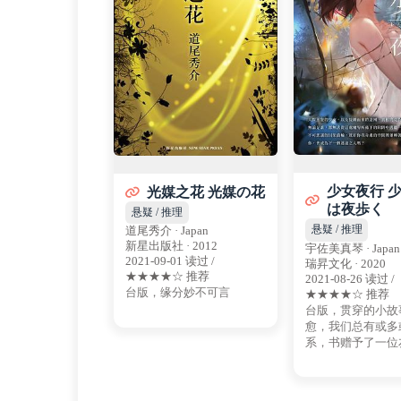
少女夜行 
光媒之花 光媒の花
は夜歩く
悬疑 / 推理
悬疑 / 推理
道尾秀介 · Japan
新星出版社 · 2012
宇佐美真琴 · Japan
2021-09-01 读过 /
瑞昇文化 · 2020
★★★★☆ 推荐
2021-08-26 读过 /
台版，缘分妙不可言
★★★★☆ 推荐
台版，贯穿的小故
愈，我们总有或多
系，书赠予了一位