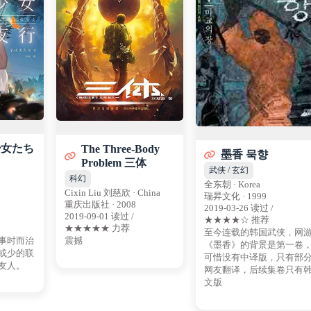
少女たち
The Three-Body
墨香 묵향
Problem 三体
武侠 / 玄幻
科幻
全东朝 · Korea
Cixin Liu 刘慈欣 · China
瑞昇文化 · 1999
重庆出版社 · 2008
2019-03-26 读过 /
2019-09-01 读过 /
★★★★☆ 推荐
★★★★★ 力荐
至今连载的韩国武侠，网
事时而治
震撼
《墨香》的背景是第一卷
或少的联
可惜没有中译版，只有部
友人。
网友翻译，后续集卷只有
文版