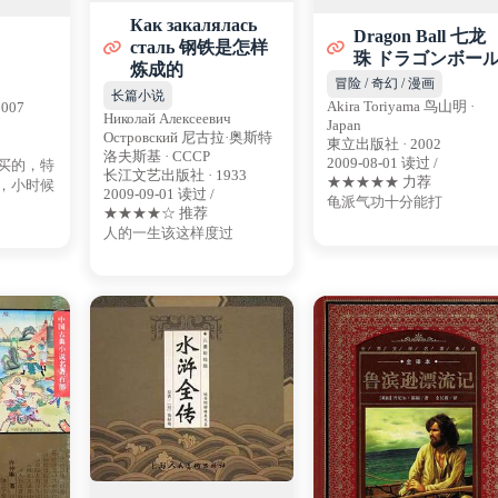
Как закалялась
Dragon Ball 七龙
сталь 钢铁是怎样
珠 ドラゴンボー
炼成的
冒险 / 奇幻 / 漫画
长篇小说
Akira Toriyama 鸟山明 ·
007
Николай Алексеевич
Japan
Островский 尼古拉·奥斯特
東立出版社 · 2002
洛夫斯基 · CCCP
2009-08-01 读过 /
买的，特
长江文艺出版社 · 1933
★★★★★ 力荐
，小时候
2009-09-01 读过 /
龟派气功十分能打
★★★★☆ 推荐
人的一生该这样度过