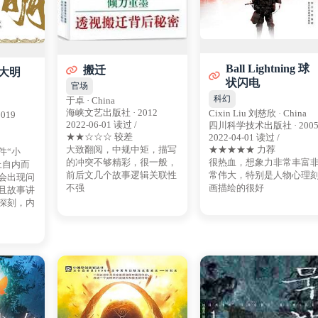
Ball Lightning 球
搬迁
大明
状闪电
官场
科幻
于卓 · China
海峡文艺出版社 · 2012
Cixin Liu 刘慈欣 · China
019
2022-06-01 读过 /
四川科学技术出版社 · 200
★★☆☆☆ 较差
2022-04-01 读过 /
★★★★★ 力荐
大致翻阅，中规中矩，描写
件“小
很热血，想象力非常丰富
的冲突不够精彩，很一般，
上自内而
常伟大，特别是人物心理
前后文几个故事逻辑关联性
会出现问
画描绘的很好
不强
且故事讲
深刻，内