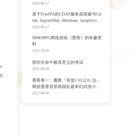
2024-06-17
基于FreeIPA的LDAP服务器搭建与Git
lab, JupyterHub, Metabase, JumpServer
等集成配置
2024-06-17
MMORPG网络游戏《墨香》的有趣资
料
2022-10-05
那些生命中极具意义的考试
户
2022-09-09
不
墨香卷一：魔教『묵향1:마교의 장』
网游墨香背景韩国长篇奇幻武侠小说
非官方中译版
2022-09-06