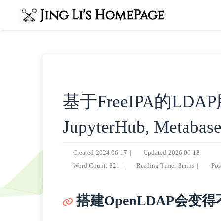
基于FreeIPA的LDAP
JupyterHub, Metab
Created
2024-06-17
|
Updated
2026-06-18
Word Count:
821
|
Reading Time:
3mins
|
Pos
搭建OpenLDAP会变得不