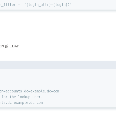
h_filter = '({login_attr}={login})'
ION 的 LDAP
cn=accounts,dc=example,dc=com
 for the lookup user.
nts,dc=example,dc=com