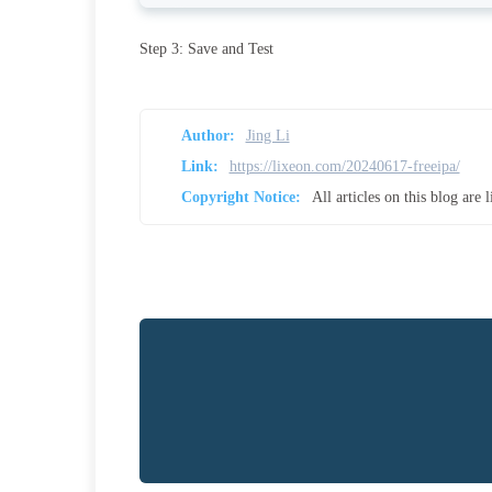
Step 3: Save and Test
Author:
Jing Li
Link:
https://lixeon.com/20240617-freeipa/
Copyright Notice:
All articles on this blog are