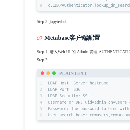
8
c.LDAPAuthenticator.lookup_dn_searc
Step 3: jupyterhub
Metabase客户端配置
Step 1: 进入Web UI 的 Admin 管理 AUTHENTICAT
Step 2:
PLAINTEXT
1
LDAP Host: Server hostname
2
LDAP Port: 636
3
LDAP Security: SSL
4
Username or DN: uid=admin,cn=users,
5
Password: The password to bind with
6
User search base: cn=users,cn=accou