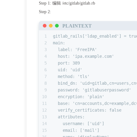
Step 1: 编辑 /etc/gitlab/gitlab.rb
Step 2:
PLAINTEXT
1
gitlab_rails['ldap_enabled'] = tru
2
main: 
3
  label: 'FreeIPA'
4
  host: 'ipa.example.com'
5
  port: 389
6
  uid: 'uid'
7
  method: 'tls'
8
  bind_dn: 'uid=gitlab,cn=users,cn
9
  password: 'gitlabuserpassword'
10
  encryption: 'plain'
11
  base: 'cn=accounts,dc=example,dc
12
  verify_certificates: false
13
  attributes:
14
    username: ['uid']
15
    email: ['mail']