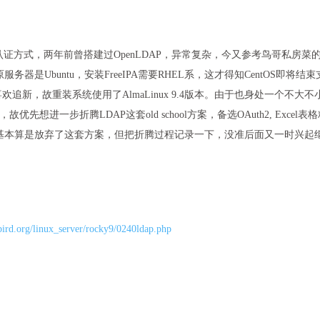
DAP认证方式，两年前曾搭建过OpenLDAP，异常复杂，今又参考鸟哥私房菜
务器是Ubuntu，安装FreeIPA需要RHEL系，这才得知CentOS即将结束
。个人喜欢追新，故重装系统使用了AlmaLinux 9.4版本。由于也身处一个不大不
进一步折腾LDAP这套old school方案，备选OAuth2, Excel表
最后基本算是放弃了这套方案，但把折腾过程记录一下，没准后面又一时兴起
vbird.org/linux_server/rocky9/0240ldap.php