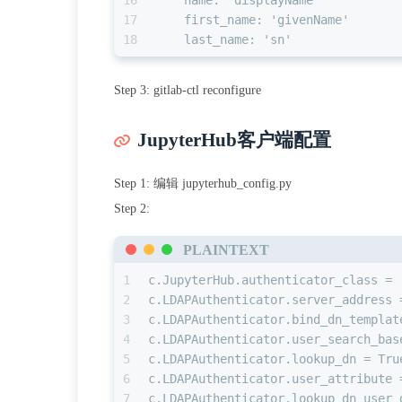
16
    name: 'displayName'
17
    first_name: 'givenName'
18
    last_name: 'sn'
Step 3: gitlab-ctl reconfigure
JupyterHub客户端配置
Step 1: 编辑 jupyterhub_config.py
Step 2:
PLAINTEXT
1
c.JupyterHub.authenticator_class = 
2
c.LDAPAuthenticator.server_address 
3
c.LDAPAuthenticator.bind_dn_templat
4
c.LDAPAuthenticator.user_search_bas
5
c.LDAPAuthenticator.lookup_dn = Tru
6
c.LDAPAuthenticator.user_attribute 
7
c.LDAPAuthenticator.lookup_dn_user_