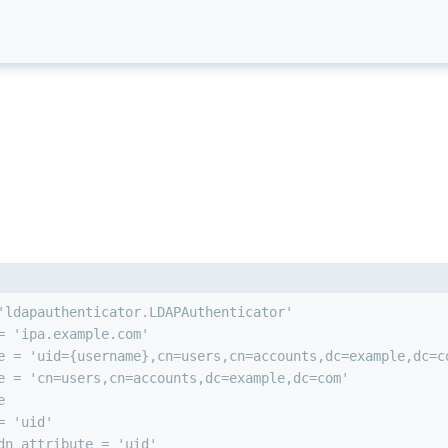
'ldapauthenticator.LDAPAuthenticator'
= 'ipa.example.com'
e = 'uid={username},cn=users,cn=accounts,dc=example,dc=c
e = 'cn=users,cn=accounts,dc=example,dc=com'
e
= 'uid'
dn_attribute = 'uid'