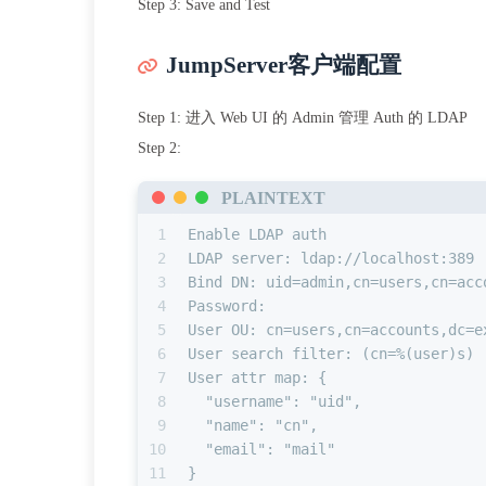
Step 3: Save and Test
JumpServer客户端配置
Step 1: 进入 Web UI 的 Admin 管理 Auth 的 LDAP
Step 2:
PLAINTEXT
1
Enable LDAP auth
2
LDAP server: ldap://localhost:389
3
Bind DN: uid=admin,cn=users,cn=acc
4
Password:
5
User OU: cn=users,cn=accounts,dc=e
6
User search filter: (cn=%(user)s)
7
User attr map: {
8
  "username": "uid",
9
  "name": "cn",
10
  "email": "mail"
11
}