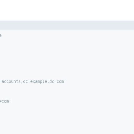
e
=accounts,dc=example,dc=com'
=com'