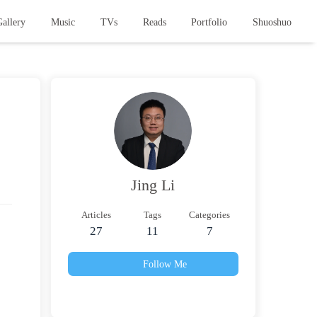
allery
Music
TVs
Reads
Portfolio
Shuoshuo
Jing Li
Articles
Tags
Categories
27
11
7
Follow Me