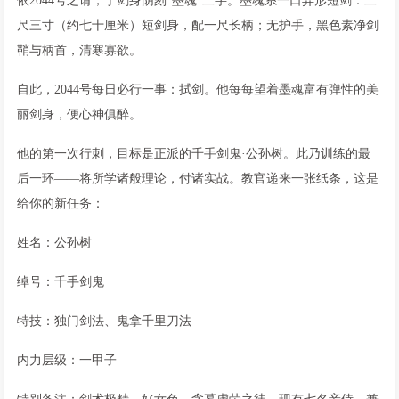
依2044号之请，于剑身阴刻“墨魂”二字。墨魂系一口异形短剑：二
尺三寸（约七十厘米）短剑身，配一尺长柄；无护手，黑色素净剑
鞘与柄首，清寒寡欲。
自此，2044号每日必行一事：拭剑。他每每望着墨魂富有弹性的美
丽剑身，便心神俱醉。
他的第一次行刺，目标是正派的千手剑鬼·公孙树。此乃训练的最
后一环——将所学诸般理论，付诸实战。教官递来一张纸条，这是
给你的新任务：
姓名：公孙树
绰号：千手剑鬼
特技：独门剑法、鬼拿千里刀法
内力层级：一甲子