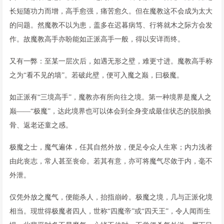
长短随功力而增，高手愈强，痛苦愈久。但在魔教这不会成为太大
的问题。然魔教不以为患，盖多在迟暮病笃、行将就木之际方会发
作。故魔教高手亦盼能如正派高手一般，得以安详而终。
又有一弊：至某一层次后，如遇无形之壁，难更寸进。魔教高手称
之为“看不见的墙”。若破此壁，便可入魔之巅，曰极魔。
如正派有“三境高手”，魔教亦有所向往之境。第一种境界是魔人之
巅——“极魔”，达此境界也可以体会到全身变成最佳状态的脱胎换
骨、返老还童之感。
极魔之士，魔气遍体，任其自然外放，便足令众人生寒；内力浅者
由此丧志，常人甚至丧命。若其有意，亦可将魔气尽敛于内，毫不
外泄。
仅凭外放之魔气，便能杀人，抬指崩岭。极魔之境，几与正派化境
相当。现世得极魔者四人，世称“四魔帝”或“四天王”，令人闻而生