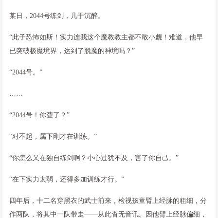
某日，2044号练剑，几于沉醉。
“此子恐怖如斯！实力连我这个魔教教主都不敢小觑！难道，他早
已突破极魔境界，达到了脱魔的神境吗？”
“2044号。”
……
“2044号！你聋了？”
“对不起，属下刚才在训练。”
“你怎么又在独自练剑啊？小心过犹不及，害了你自己。”
“在下实力太弱，还得多加训练才行。”
四年后，十二名穿黑衣的武士前来，检视孩童臂上经脉的粗细，分
作两队，将其中一队带走——从此杳无音讯。因他臂上经脉偏细，