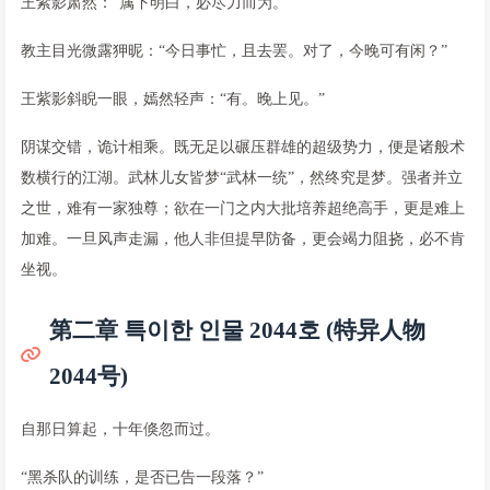
王紫影肃然：“属下明白，必尽力而为。”
教主目光微露狎昵：“今日事忙，且去罢。对了，今晚可有闲？”
王紫影斜睨一眼，嫣然轻声：“有。晚上见。”
阴谋交错，诡计相乘。既无足以碾压群雄的超级势力，便是诸般术
数横行的江湖。武林儿女皆梦“武林一统”，然终究是梦。强者并立
之世，难有一家独尊；欲在一门之内大批培养超绝高手，更是难上
加难。一旦风声走漏，他人非但提早防备，更会竭力阻挠，必不肯
坐视。
第二章 특이한 인물 2044호 (特异人物
2044号)
自那日算起，十年倏忽而过。
“黑杀队的训练，是否已告一段落？”