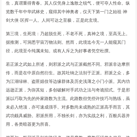
生，真谓重得青春。其人仅凭身上逸散之锐气，便可夺人性命。纵
览数千年中华武林史，窥得其中神奥者，仅天下第一门之始祖·神
剑大侠·区挥一人。人间可达之至极，正是此玄境。
第三境，生死境：乃超脱生死，不老不死，真神之境，至高无上。
据推测，可洞悉宇宙万物法则。然而，此境迄今无一人能窥其门
径，此境至今纯属未知。或有人斥之为好事者凭空杜撰。
若正派之武如上所述，则邪派之武与正派截然不同。邪派非达摩所
传，而是在中原自然衍生。故其吐纳之法别于正派。邪派之众，多
为江湖绿林、盗匪娼伎等边缘群体及历史浅薄之小门小派。其内功
远逊正派，为弥其短，多创破解对手武功之法与奇诡招式。于是邪
派以巧取为先的外家路数为主流。此路数但凭些许技巧与熟练，虽
未必入绝顶，亦可速成强手。对多数尚未成熟的正派高手而言，其
武功颇具威胁。邪派所用，不独长剑，亦为实战之利，百般兵器并
用，各类暗器更为所喜。