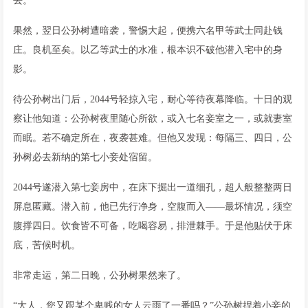
去。
果然，翌日公孙树遭暗袭，警惕大起，便携六名甲等武士同赴钱
庄。良机至矣。以乙等武士的水准，根本识不破他潜入宅中的身
影。
待公孙树出门后，2044号轻掠入宅，耐心等待夜幕降临。十日的观
察让他知道：公孙树夜里随心所欲，或入七名妾室之一，或就妻室
而眠。若不确定所在，夜袭甚难。但他又发现：每隔三、四日，公
孙树必去新纳的第七小妾处宿留。
2044号遂潜入第七妾房中，在床下掘出一道细孔，超人般整整两日
屏息匿藏。潜入前，他已先行净身，空腹而入——最坏情况，须空
腹撑四日。饮食皆不可备，吃喝容易，排泄棘手。于是他贴伏于床
底，苦候时机。
非常走运，第二日晚，公孙树果然来了。
“大人，您又跟某个卑贱的女人云雨了一番吗？”公孙树捏着小妾的