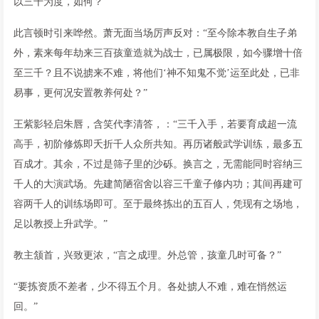
以三千为度，如何？”
此言顿时引来哗然。萧无面当场厉声反对：“至今除本教自生子弟
外，素来每年劫来三百孩童造就为战士，已属极限，如今骤增十倍
至三千？且不说掳来不难，将他们‘神不知鬼不觉’运至此处，已非
易事，更何况安置教养何处？”
王紫影轻启朱唇，含笑代李清答，：“三千入手，若要育成超一流
高手，初阶修炼即夭折千人众所共知。再历诸般武学训练，最多五
百成才。其余，不过是筛子里的沙砾。换言之，无需能同时容纳三
千人的大演武场。先建简陋宿舍以容三千童子修内功；其间再建可
容两千人的训练场即可。至于最终拣出的五百人，凭现有之场地，
足以教授上升武学。”
教主颔首，兴致更浓，“言之成理。外总管，孩童几时可备？”
“要拣资质不差者，少不得五个月。各处掳人不难，难在悄然运
回。”