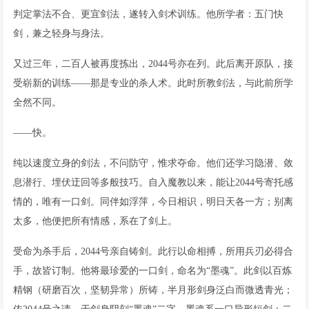
判定掌法不合、更宜剑法，遂转入剑术训练。他所学者：五门快
剑，兼之轻身与身法。
又过三年，二百人被再度拣出，2044号亦在列。此后离开原队，接
受崭新的训练——那是专业的杀人术。此时所教剑法，与此前所学
全然不同。
——快。
纯以速度立身的剑法，不问防守，惟求夺命。他们还学习隐潜、敛
息潜行、埋伏迂回等多般技巧。自入魔教以来，能让2044号寄托感
情的，唯有一口剑。同伴如浮萍，今日相识，明日天各一方；别离
太多，他便把所有情感，系在了剑上。
受命为杀手后，2044号亲自铸剑。此行以命相搏，所用兵刃必得合
手，故皆订制。他将最珍爱的一口剑，命名为“墨魂”。此剑以百炼
精钢（研磨百次，坚韧异常）所铸，半月形剑身泛白而微透青光；