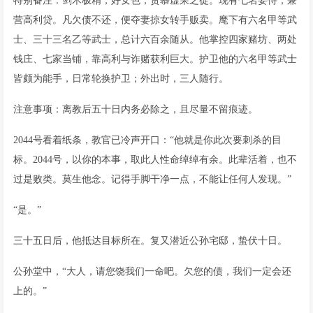
特别备注：剑术极精，好女色，贪慕虚荣之徒。现有七名妾侍，兼
营高利贷。凡欠债不还，便夺妻掠女转手贩卖。麾下有六名甲等武
士、三十三名乙等武士，总计六百余随从。他掌控四家赌坊、两处
钱庄、七家当铺，靠高利与诈赌获利巨大。护卫他的六名甲等武士
皆颇为能手，日常轮换护卫；外出时，三人随行。
注意事项：离教后五十日内务必除之，且尽量不留痕迹。
2044号看着纸条，教官已冷声开口：“他就是你此次要刺杀的目
标。2044号，以你的本事，取此人性命绰绰有余。此辈活着，也不
过是败类。莫生他念。记得手脚干净一点，不能让任何人发现。”
“是。”
三十五日后，他抵达目标所在。复又潜近公孙宅邸，蛰伏十日。
公孙堂中，“大人，请您饶我们一命吧。欠您的债，我们一定会还
上的。”