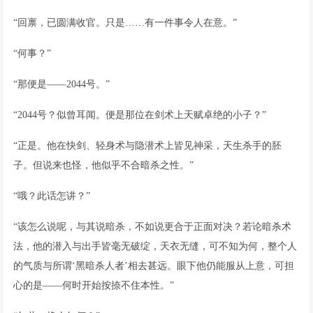
“回禀，已圆满收官。只是……有一件事令人在意。”
“何事？”
“那便是——2044号。”
“2044号？似曾耳闻。便是那位在剑术上天赋卓绝的小子？”
“正是。他在快剑、轻身术与隐潜术上皆见神采，天生杀手的胚
子。但说来也怪，他似乎不合暗杀之性。”
“哦？此话怎讲？”
“该怎么说呢，与其说暗杀，不如说更合于正面对决？若论暗杀术
法，他的潜入与出手皆毫无破绽，天衣无缝，可不知为何，整个人
的气质与所谓‘黑暗杀人者’相去甚远。眼下他仍能服从上意，可担
心的是——何时开始按捺不住本性。”