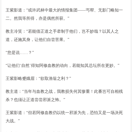
王紫影道：“或许武林中最大的情报集团——丐帮、无影门略知一
二。然我等所得，亦是偶然所获。”
教主冷笑：“若能借正道之手牵制于他们，岂不妙哉？以其人之
道，还施其身，让他们自尝苦果。”
“您是说……？”
“让他们‘自然’得知阿修血教的动向，若能知其总坛所在更妙。”
王紫影略蹙娥眉：“欲取渔翁之利？”
教主道：“当年与血教之战，我教损失何其惨重！此番岂可自相残
杀？也须让正道尝尝邪派之怖。”
王紫影道：“但若阿修血教仍以统一邪派为先，恐怕又是一场决死
大战。”