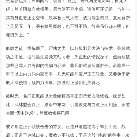
王紫影点头，声调阴冷，续言：“正是。若只与正道对峙，自无大
碍；然若阿修血教插手，局势便不容小觑。诸位可还记得，当年与
其前身血教正面交锋，致本教元气大伤，战力崩去四成，复元竟费
了足足五十年。另有暗黑魔教，也不可不防。彼辈虽行迹未明，但
谨慎为上。”
血教之徒，擅炼僵尸、尸傀之类，以各般邪异大法与技术，弥其武
功之不足。彼时最先发觉其动向者，为正派的情报探子。然而欲破
那些已非人力可御的怪物与邪法，非凡俗武者所能胜任。若非具一
甲子以上内力的内家高手，几无可能与僵尸正面较量。又要免于诸
般大法侵蚀，须内力浑厚。故彼时正派们机关算尽。
彼时无一名门正派能以大量绝顶高手正面承受血教锋锐。缘是如
此，武林盟会议上，遂暗中布网，引魔教先与血教正面相撞。正道
表面“雪中送炭”，然魔教惨损已巨。
或许那是正邪联袂合击的首次。正道只遣超绝高手蜂拥而至。战
后，正道下达缄口令，魔教亦不张扬，于是这段“并肩”的往事，永