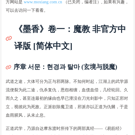
方网站是
www.moxiang.com.cn
（已关闭，编者注）, 如果有兴趣，
可以去访问一下看看。
《墨香》卷一：魔教 非官方中
译版 [简体中文]
序章 서문：현경과 탈마 (玄境与脱魔)
武道之途，大体可分为正与邪两脉。不知何时起，江湖上的武学源
流便裂为此二途，仇杀复仇，恩怨相缠，血债血偿，几经轮回。久
而久之，甚至连最初的缘由也早已湮没在刀光剑影中，只知正邪对
立，视彼此为死敌。正派欲除魔卫道，邪派亦以正道为仇雠，于是
血雨腥风，从未止息。
正道武学，乃源自达摩东渡时所传下的两部真经——《易筋经》