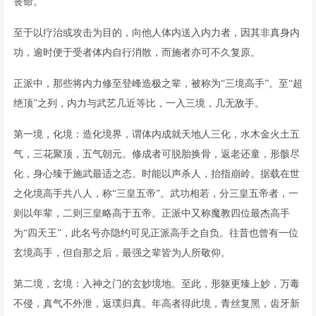
丧命。
至于以疗治或攻击为目的，向他人体内送入内力者，因其非真身内
功，逾时便于受者体内自行消散，而施者亦可不久复原。
正派中，那些将内力修至登峰造极之辈，被称为“三境高手”。至“超
绝顶”之列，内力与武艺几近等比，一入三境，几无敌手。
第一境，化境：造化境界，谓体内成就天地人三化，水木金火土五
气，三花聚顶，五气朝元。修成者可脱胎换骨，返老还童，形骸尽
化，身心臻于施武最适之态。时能以声杀人，抬指崩岭。据载在世
之化境高手共八人，称“三皇五帝”。武功相若，分三皇五帝者，一
则以年辈，二则三皇略高于五帝。正派中又称魔教四位最杰高手
为“四天王”，此名号亦隐约可见正派高手之自负。往昔也曾有一位
玄境高手，但自那之后，最强之辈皆为人所敬仰。
第二境，玄境：入神之门的玄妙境地。至此，形躯更臻上妙，万毒
不侵，真气不外泄，返璞归真。年高者得此境，青丝复黑，齿牙新