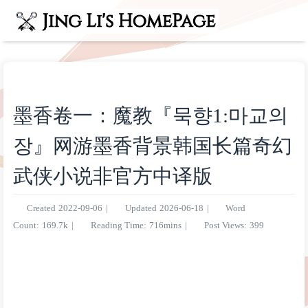
墨香卷一：魔教『묵향1:마교의
장』网游墨香背景韩国长篇奇幻
武侠小说非官方中译版
Created
2022-09-06
|
Updated
2026-06-18
|
Word
Count:
169.7k
|
Reading Time:
716mins
|
Post Views:
399