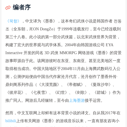
编者序
《묵향》
，中文译为《墨香》，这本奇幻武侠小说是韩国作者 전동
조（全东朝，JEON DongZo）于1999年连载发行，至今已经连载到
第三十八卷。此小说的第一部分武侠篇，以北宋武侠世界为背景，
构建了宏大的世界观与武学体系。2004年由韩国游戏公司 EYA
Interactive 开发的同名 3D 武侠 MMORPG 网络游戏《墨香》的背景
故事即源自于此。该网游彼时在东亚、东南亚、甚至北美地区一度
取得相当成功。中国大陆地区于2004年11月由上海腾武数码引入公
测，公测伊始便由中国当代作家沧月代言，沧月创作了墨香外传·
鼎剑阁系列作品（《大漠荒颜》、《帝都赋》、《曼珠沙华》、
《彼岸花》、《七夜雪》、《幻世》、《剑歌》、《碧城》）作为
推广同人。网游后几经辗转，至今由
上海墨游
接手运营。
然而，中文互联网上却鲜有这本背景小说的译文。自从我2017年在
bilibili
上传有关网游《墨香》的游戏音乐以来，一直有朋友咨询小