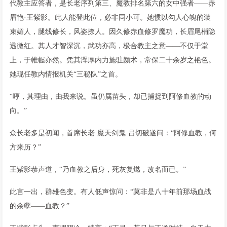
代教主应答者，是长老序列第三、魔教排名第六的女中强者——赤
眉艳·王紫影。此人能登此位，必非同小可。她惯以勾人心魄的装
束媚人，腿线修长，风姿撩人。因久修赤血修罗魔功，长眉尾梢隐
透微红。其人才智深沉，武功亦高，极合教主之意——不仅于堂
上，于帷幄亦然。凭其浑厚内力施驻颜术，常保二十余岁之艳色。
她现任教内情报机关“三秘队”之首。
“哼，其理由，由我来说。虽仍属苗头，却已捕捉到阿修血教的动
向。”
众长老多是初闻，首席长老·魔天剑鬼·吕切破遂问：“阿修血教，何
方来历？”
王紫影恭声道，“乃血教之后身，死灰复燃，改名而已。”
此言一出，群雄色变。有人低声惊问：“莫非是八十年前那场血战
的余孽——血教？”