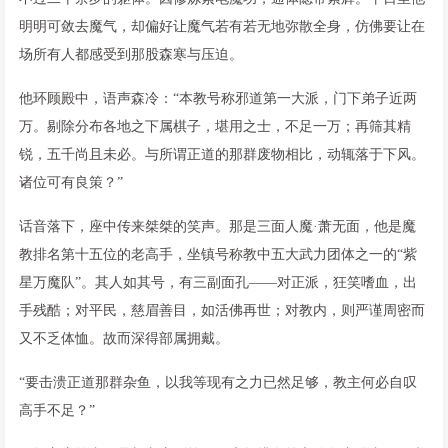
明明可敛去魔气，却偏好让魔气若有若无地弥散全身，仿佛要让在
场所有人都感受到那股森寒与压迫。
他环顾殿中，语声森冷：“本教号称邪道第一大派，门下弟子近两
万。剔除分布各地之下属棋子，堪用之士，不足一万；再筛其精
锐，五千尚且未必。与所谓正道的那群废物相比，动辄落于下风。
诸位可有良策？”
话音落下，座中传来桀桀的笑声。那是三面人魔·萧无面，他是魔
教排名第十五位的老高手，坐镇号称教中五大武力团体之一的“紫
星万魔队”。其人如其号，有三副面孔——对正派，狂笑嗜血，出
手残酷；对平民，慈眉善目，如活佛再世；对教内，则严谨周密而
又不乏体恤。故而深得部属拥戴。
“要击溃正道那群杂鱼，以我等现有之力已然足够，教主何必自叹
高手不足？”