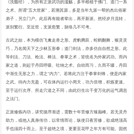
《洗髓经》，为所有正派武功的滥觞，多半根植于佛门、道门一系
之术。所谓“五大世家”，若溯其源，多是当年九派一帮的杰出俗家
弟子，另立门户。此后再有能者辈出，再开新派。然经岁月流转，
派别繁衍。至近世，支派愈繁，脉络几不可考。
古武之始，本为模仿飞禽走兽之形。虎豹腾跃，蛇鹤翻舞，猴灵灵
巧，乃名闻天下之少林五形拳；道门剑法，亦多仿自自然之形。此
等剑法、刀法、枪法、棒法、拳掌之术，皆统名为外家武功。而内
家之道，则起于丹田呼吸、吐纳之术。自幼而习，久而不辍，丹田
中渐生无形之力，谓之“内力”。若将此力注于拳掌剑锋，便是内家
之武。待内力充盈，可在体内运行小周天，功力倍增，积炼更速。
至于运行次序、所走穴道之不同，由此衍生出千变万化的运气调息
之法门。
正派修炼内功，讲究循序渐进，需数十年苦修方臻巅峰。若无灵丹
助力，或他人真身传功，以常情而论，纵使日夜苦修，欲成绝顶高
手也须四十而上。至于超绝之境，更要至花甲之年方有可能。固然