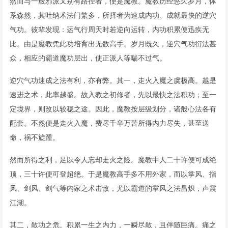
然而与一般邪派又别有路径者，便是魔教。魔教历经悠久岁月，体
系森然，其吐纳术法门繁多，所择者为速成内功、成就最快的逆穴
气功。彼辈发现：运气行周天时若逆向运转，内功积累便迅疾无
比。由是魔教凭此功培育出无数高手。岁月既久，逆穴气功衍法甚
众，相应的霸道魔功层出，使正派人等喘不过气。
逆穴气功速成之法有利，亦有弊。其一，走火入魔之虞极高。越是
速进之术，此率越盛。故入教之初修者，先以最快之法积功；至一
定境界，则改以较稳之途。因此，魔教按层级划分，诸般心法各有
配套。不然便是走火入魔，费尽千辛万苦所得内力尽失，甚至送
命，祸不旋踵。
然而所得之利，足以令人忘却走火之险。魔教中人二十许便可成绝
顶，三十许便可登超绝。于是魔教高手多不用外家，而以掌风、指
风、剑风、剑气等内家之术击敌，尤以霸道的掌风之法昌炽，声震
江湖。
其二，散功之危。积累一生之内力，一瞬尽散，且伴随巨痛。痛之