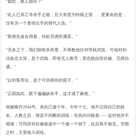
“如此，换人如何？”
“此人已具乙等杀手之能，且大有晋为特级之望……更要命的是，
没有另一个拿得出手的替代人选。”
“那便先凑合用着，待机另调所属罢。”
“无奈之下，我们除暗杀所需，不再教他任何旁枝武技。可他对剑
法执念太深，是个武痴，即使无人教导，竟也能自悟自修、无师自
通。”
“以剑客而论，是个可供期待的苗子。”
“正因如此，眼下偏偏缺杀手，这才成了麻烦。”
他被唤作2044号。来此已逾十年。今年十七。他不记得自己的姓
名。入教之后，便是不间断的训练：先筑内功根基——这对他并不
艰难；可同侪却在修炼途中一个接一个倒下，此后再不相见。空隙
之时，又受格斗训练。