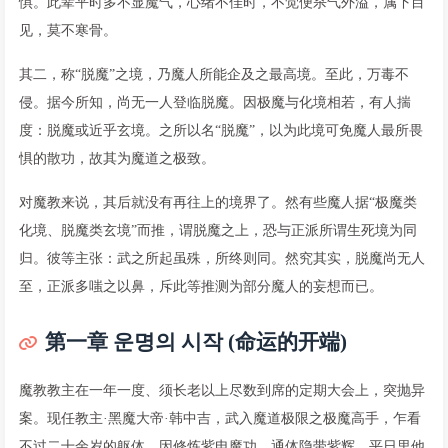
惧。此辈平时多不显魔气，心绪不佳时，不觉便杀气外溢，属下目
见，莫不寒骨。
其二，称“脱魔”之境，乃魔人所能企及之最高境。至此，万毒不
侵。据今所知，尚无一人登临脱魔。因极魔与化境相若，有人揣
度：脱魔或近乎玄境。之所以名“脱魔”，以为此境可免魔人最所畏
惧的散功，故其为魔道之极致。
对魔教来说，其后就没有再往上的境界了。然有些魔人据“极魔类
化境、脱魔类玄境”而推，谓脱魔之上，恐与正派所谓生死境为同
归。彼等主张：武之所起虽殊，所终则同。然究其实，脱魔尚无人
至，正派多嗤之以鼻，斥此等推测为部分魔人的妄想而已。
第一章 운명의 시작 (命运的开端)
魔教教主在一年一度、须长老以上尽数到席的定期大会上，突抛异
案。现任教主·黑魔大帝·韩中吉，武入魔道极限之极魔高手，乍看
不过二十余岁的躯体。因修炼紫电魔功，通体隐带紫辉。平日里他