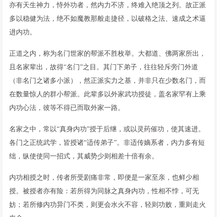
亦有天生神力，恃外功者，然内力不济，终难入绝顶之列。故正派
多以稳健为法，绝不如魔教那般走捷径，以破格之法、速成之术逼
进内功。
正道之内，称为名门世家的帮派不胜枚举。大都道、佛两家所出，
且名家辈出，故得“名门”之目。其门下弟子，往往轻斥旁门外道
（非名门之诸多小派），然正派实力之基，并非只在少数名门，而
在数量惊人的群小帮派。此辈多以外家武功授徒，盖名家罕有上乘
内功心法，彼等不得已而取外家一路。
名家之中，常以“真身内功”授于后继，或以灵药催功，使其速进。
各门之正统武学，皆授诸“适传弟子”。非适传嫡系者，内力多有短
绌，纵使使同一招式，其威势少则相差十倍有余。
内功相授之时，传者所受剧痛非常，即便是一家至亲，也鲜少相
授。被授者亦有险：若所得为同脉之真身内功，性相不悖，可无
妨；若所修内功异门不类，则更会水火不容，轻则功败，重则走火