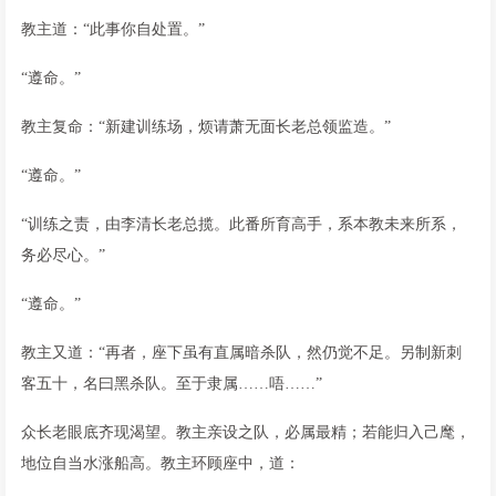
教主道：“此事你自处置。”
“遵命。”
教主复命：“新建训练场，烦请萧无面长老总领监造。”
“遵命。”
“训练之责，由李清长老总揽。此番所育高手，系本教未来所系，
务必尽心。”
“遵命。”
教主又道：“再者，座下虽有直属暗杀队，然仍觉不足。另制新刺
客五十，名曰黑杀队。至于隶属……唔……”
众长老眼底齐现渴望。教主亲设之队，必属最精；若能归入己麾，
地位自当水涨船高。教主环顾座中，道：