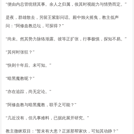
“便由内总管统辖其事。余人之归属，俟其时视能力与情势而定。”
是夜，群雄散去，另留王紫影问话。殿中烛火摇曳，教主低声
问：“阿修血教总坛，可探得？”
“尚未。然其势力脉络渐露。彼等正扩张，行事极慎，探知不易。”
“其何时张狂？”
“快则十年后。未可知。”
“暗黑魔教呢？”
“亦在追踪，尚无定论。”
“阿修血教与暗黑魔教，联手之可能？”
“几近没有，但凡事难料，已据此展开研究。”
教主微眯双目：“暂未有大患？正派那帮家伙，可知其动静？”