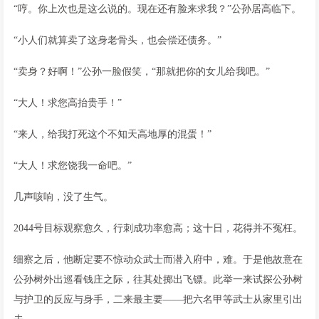
“哼。你上次也是这么说的。现在还有脸来求我？”公孙居高临下。
“小人们就算卖了这身老骨头，也会偿还债务。”
“卖身？好啊！”公孙一脸假笑，“那就把你的女儿给我吧。”
“大人！求您高抬贵手！”
“来人，给我打死这个不知天高地厚的混蛋！”
“大人！求您饶我一命吧。”
几声咳响，没了生气。
2044号目标观察愈久，行刺成功率愈高；这十日，花得并不冤枉。
细察之后，他断定要不惊动众武士而潜入府中，难。于是他故意在
公孙树外出巡看钱庄之际，往其处掷出飞镖。此举一来试探公孙树
与护卫的反应与身手，二来最主要——把六名甲等武士从家里引出