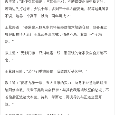
教主道：“那便引其知晓：与其先并邪，不若暗袭正派中枢更利。
若两边先打起来，少说十年，多则三十年方能复元。我等趁此筹备
不误。培养一个高手，以为一两年可成？”
王紫影道：“要蒙骗人数众多的丐帮那群榆木脑袋容易；但要骗过
狐狸般狡猾无影门玉花武帝那老贼，怕是不易。其部下个个精
熟。”
教主道：“无影门嘛，只消略露一线，那倔强的老家伙自会穷追不
舍。”
王紫影沉吟：“若他们重施故伎，我教或反受其害。”
教主道：“便将九派一帮、五大世家的实力、防务不经意地略略泄
给阿修血教。彼辈不蠢则自会权衡：与其攻我铜墙铁壁的总坛，不
若偷袭正派诸大本营。待其一举而动，再诱导其与正道全面开
战。”