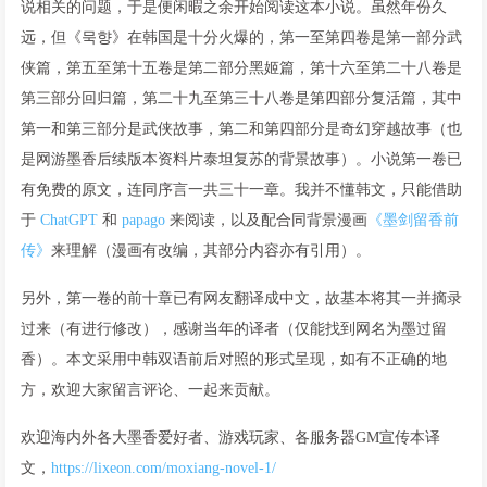
说相关的问题，于是便闲暇之余开始阅读这本小说。虽然年份久
远，但《묵향》在韩国是十分火爆的，第一至第四卷是第一部分武
侠篇，第五至第十五卷是第二部分黑姬篇，第十六至第二十八卷是
第三部分回归篇，第二十九至第三十八卷是第四部分复活篇，其中
第一和第三部分是武侠故事，第二和第四部分是奇幻穿越故事（也
是网游墨香后续版本资料片泰坦复苏的背景故事）。小说第一卷已
有免费的原文，连同序言一共三十一章。我并不懂韩文，只能借助
于
ChatGPT
和
papago
来阅读，以及配合同背景漫画
《墨剑留香前
传》
来理解（漫画有改编，其部分内容亦有引用）。
另外，第一卷的前十章已有网友翻译成中文，故基本将其一并摘录
过来（有进行修改），感谢当年的译者（仅能找到网名为墨过留
香）。本文采用中韩双语前后对照的形式呈现，如有不正确的地
方，欢迎大家留言评论、一起来贡献。
欢迎海内外各大墨香爱好者、游戏玩家、各服务器GM宣传本译
文，
https://lixeon.com/moxiang-novel-1/